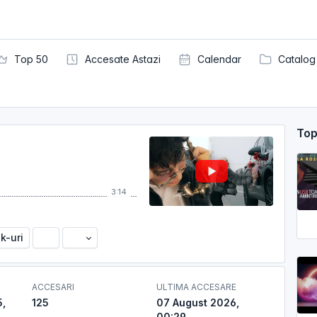
Top 50
Accesate Astazi
Calendar
Catalog
Top
3:14
nk-uri
ACCESARI
ULTIMA ACCESARE
,
125
07 August 2026,
00:29