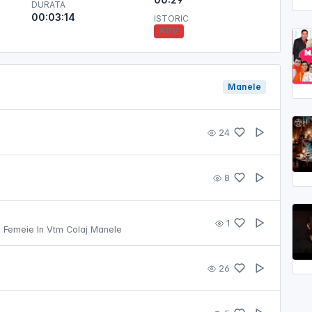
DURATA
00:03:14
ISTORIC
ADV
Manele
24
8
1
 Femeie In Vtm Colaj Manele
26