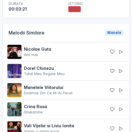
DURATA
ISTORIC
00:03:21
ADV
Melodii Similare
Manele
Nicolae Guta
Anii mei
Dorel Chinezu
Tatal Meu Regele Meu
Manelele Viitorului
Doamne Din Ce M-Ai Facut
Crina Rosa
Shukarime
Vali Vijelie si Liviu Ionita
Vreau o inima noua