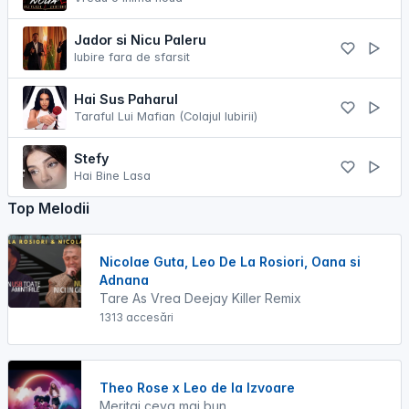
Jador si Nicu Paleru
Iubire fara de sfarsit
Hai Sus Paharul
Taraful Lui Mafian (Colajul Iubirii)
Stefy
Hai Bine Lasa
Top Melodii
Nicolae Guta, Leo De La Rosiori, Oana si
Adnana
Tare As Vrea Deejay Killer Remix
1313 accesări
Theo Rose x Leo de la Izvoare
Meritai ceva mai bun