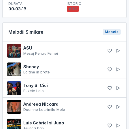
DURATA
ISTORIC
00:03:19
ADV
Melodii Similare
Manele
ASU
Mesaj Pentru Femei
Shondy
La tine in brate
Tony Si Cici
Buzele Lolo
Andreea Nicoara
Doamne Lacrimile Mele
Luis Gabriel si Juno
Arunca banii