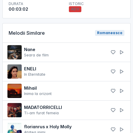
DURATA
ISTORIC
00:03:02
ADV
Melodii Similare
Romaneasca
Nane
Seara de film
ENELI
In Eternitate
Mihail
Inima la orizont
MADATORRICELLI
Ti-am furat femeia
florianrus x Holy Molly
Atatea inimi