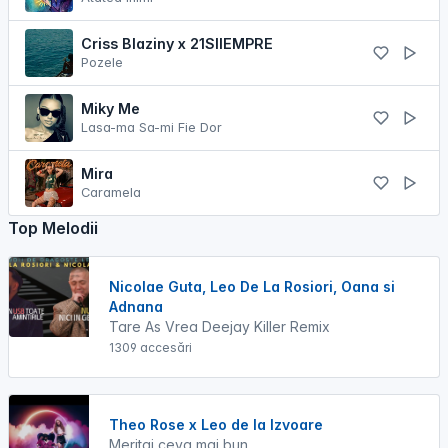
Criss Blaziny x 21SIIEMPRE
Pozele
Miky Me
Lasa-ma Sa-mi Fie Dor
Mira
Caramela
Top Melodii
Nicolae Guta, Leo De La Rosiori, Oana si
Adnana
Tare As Vrea Deejay Killer Remix
1309 accesări
Theo Rose x Leo de la Izvoare
Meritai ceva mai bun