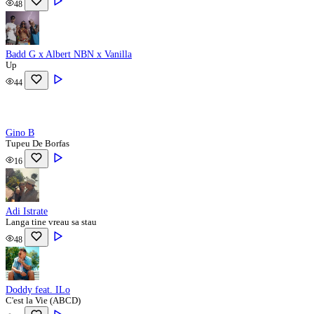
48
Badd G x Albert NBN x Vanilla
Up
44
Gino B
Tupeu De Borfas
16
Adi Istrate
Langa tine vreau sa stau
48
Doddy feat. ​⁠ILo
C'est la Vie (ABCD)