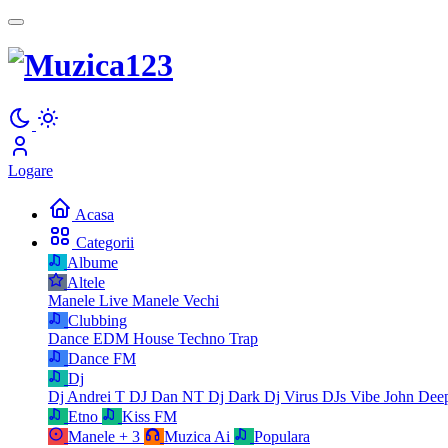
Logare
Acasa
Categorii
Albume
Altele
Manele Live
Manele Vechi
Clubbing
Dance
EDM
House
Techno
Trap
Dance FM
Dj
Dj Andrei T
DJ Dan NT
Dj Dark
Dj Virus
DJs Vibe
John Dee
Etno
Kiss FM
Manele
+ 3
Muzica Ai
Populara