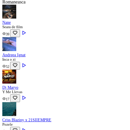
Romaneasca
Nane
Seara de film
39
Andreea Ignat
Inca o zi
52
Dj Maryo
Y Me Llevas
17
Criss Blaziny x 21SIIEMPRE
Pozele