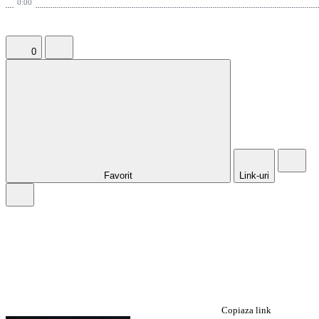
0:00
0
Favorit
Link-uri
Copiaza link