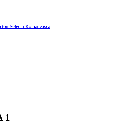
aeton
Selectii Romaneasca
 1