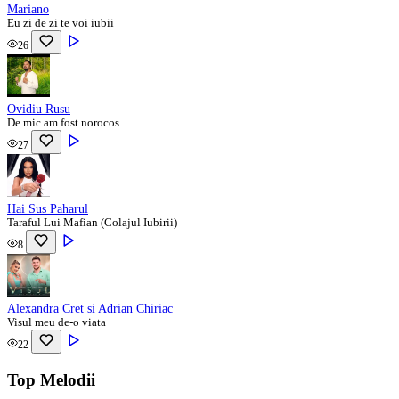
Mariano
Eu zi de zi te voi iubii
26
Ovidiu Rusu
De mic am fost norocos
27
Hai Sus Paharul
Taraful Lui Mafian (Colajul Iubirii)
8
Alexandra Cret si Adrian Chiriac
Visul meu de-o viata
22
Top Melodii