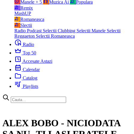
Manele
+ 5
Muzica Ai
Populara
Remix
MashUP
Romaneasca
Slectii
Radio Podcast
Selectii Clubbing
Selectii Manele
Selectii
Reggaeton
Selectii Romaneasca
Radio
Top 50
Accesate Astazi
Calendar
Catalog
Playlists
ALEX BOBO - NICIODATA