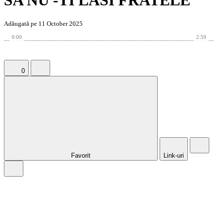
SA NU -TI LASI FRATELE
Adăugată pe 11 October 2025
0:00
2:59
0
Favorit
Link-uri