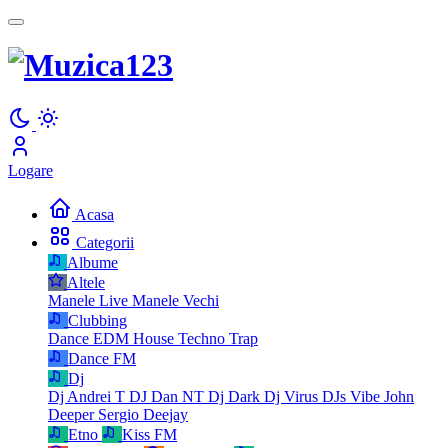
Logare
Acasa
Categorii
Albume
Altele
Manele Live
Manele Vechi
Clubbing
Dance
EDM
House
Techno
Trap
Dance FM
Dj
Dj Andrei T
DJ Dan NT
Dj Dark
Dj Virus
DJs Vibe
John
Deeper
Sergio Deejay
Etno
Kiss FM