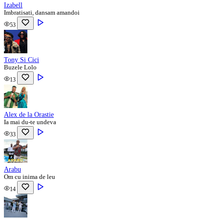
Izabell
Imbratisati, dansam amandoi
53
Tony Si Cici
Buzele Lolo
13
Alex de la Orastie
Ia mai du-te undeva
33
Arabu
Om cu inima de leu
14