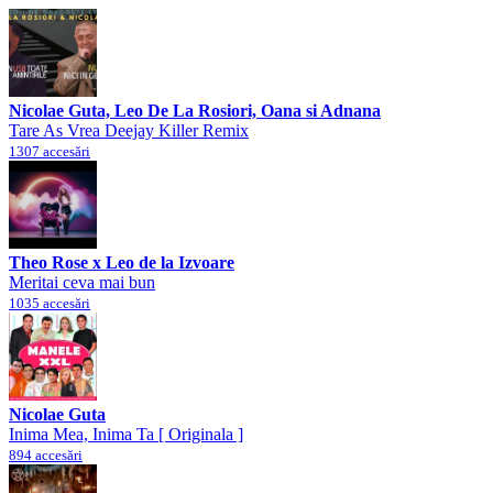
Nicolae Guta, Leo De La Rosiori, Oana si Adnana
Tare As Vrea Deejay Killer Remix
1307 accesări
Theo Rose x Leo de la Izvoare
Meritai ceva mai bun
1035 accesări
Nicolae Guta
Inima Mea, Inima Ta [ Originala ]
894 accesări