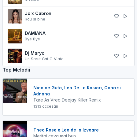
Jo x Cabron
Rau si bine
DAMIANA
Bye Bye
Dj Maryo
Un Sarut Cat O Viata
Top Melodii
Nicolae Guta, Leo De La Rosiori, Oana si
Adnana
Tare As Vrea Deejay Killer Remix
1313 accesări
Theo Rose x Leo de la Izvoare
Meritai ceva mai bun