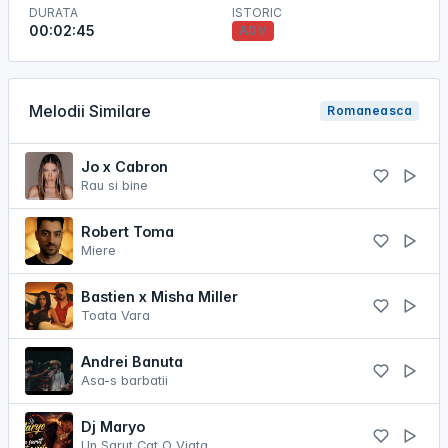
DURATA
ISTORIC
00:02:45
ADV
Melodii Similare
Romaneasca
Jo x Cabron
Rau si bine
Robert Toma
Miere
Bastien x Misha Miller
Toata Vara
Andrei Banuta
Asa-s barbatii
Dj Maryo
Un Sarut Cat O Viata