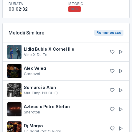
DURATA
ISTORIC
00:02:32
ADV
Melodii Similare
Romaneasca
Lidia Buble X Cornel Ilie
Vino X Du-Te
Alex Velea
Carnaval
Samurai x Alan
Mut Timp (13 CUIE)
Azteca x Petre Stefan
Sheraton
Dj Maryo
Un Sarut Cat O Viata