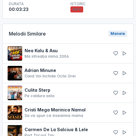
DURATA
ISTORIC
00:03:23
ADV
Melodii Similare
Manele
Nea Kalu & Asu
Ma intreaba inima 2006
Adrian Minune
Cand Voi Inchide Ochii Grei
Culita Sterp
Pe caldura asta
Cristi Mega Marinica Namol
Sa va spun ce inseamna mama
Carmen De La Salciua & Lele
Port Tricoul Tau