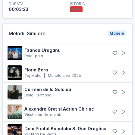
DURATA
ISTORIC
00:03:23
ADV
Melodii Similare
Manele
Tzanca Uraganu
Pala, pala
Florin Bora
Taj Mahal || Manele Live 2026
Carmen de la Salciua
Baila Hermosa
Alexandra Cret si Adrian Chiriac
Visul meu de-o viata
Dani Printul Banatului Si Dan Draghici
Profitati De Viata