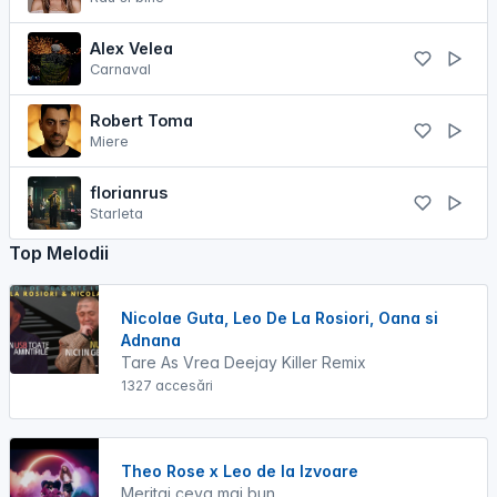
Alex Velea
Carnaval
Robert Toma
Miere
florianrus
Starleta
Top Melodii
Nicolae Guta, Leo De La Rosiori, Oana si
Adnana
Tare As Vrea Deejay Killer Remix
1327 accesări
Theo Rose x Leo de la Izvoare
Meritai ceva mai bun