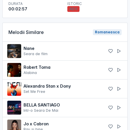
DURATA
ISTORIC
00:02:57
ADV
Melodii Similare
Romaneasca
Nane
Seara de film
Robert Toma
Alabina
Alexandra Stan x Dony
Set Me Free
BELLA SANTIAGO
Intr-o Seara De Mai
Jo x Cabron
Rau si bine