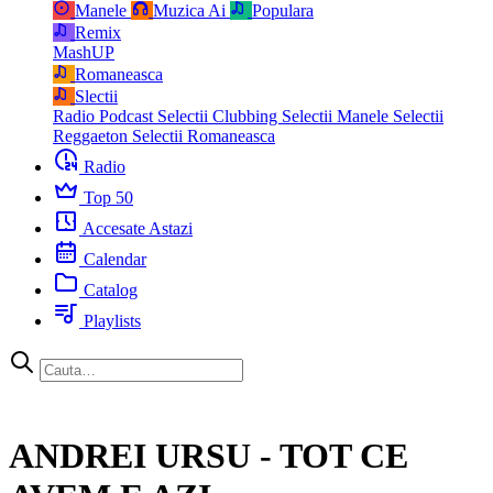
Manele
Muzica Ai
Populara
Remix
MashUP
Romaneasca
Slectii
Radio Podcast
Selectii Clubbing
Selectii Manele
Selectii
Reggaeton
Selectii Romaneasca
Radio
Top 50
Accesate Astazi
Calendar
Catalog
Playlists
ANDREI URSU - TOT CE