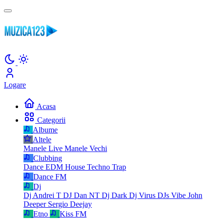
Logare
Acasa
Categorii
Albume
Altele
Manele Live
Manele Vechi
Clubbing
Dance
EDM
House
Techno
Trap
Dance FM
Dj
Dj Andrei T
DJ Dan NT
Dj Dark
Dj Virus
DJs Vibe
John
Deeper
Sergio Deejay
Etno
Kiss FM