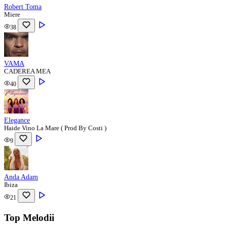
Robert Toma
Miere
38
VAMA
CADEREA MEA
40
Elegance
Haide Vino La Mare ( Prod By Costi )
9
Anda Adam
Ibiza
21
Top Melodii