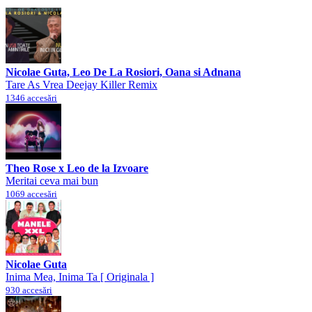
Nicolae Guta, Leo De La Rosiori, Oana si Adnana
Tare As Vrea Deejay Killer Remix
1346 accesări
Theo Rose x Leo de la Izvoare
Meritai ceva mai bun
1069 accesări
Nicolae Guta
Inima Mea, Inima Ta [ Originala ]
930 accesări