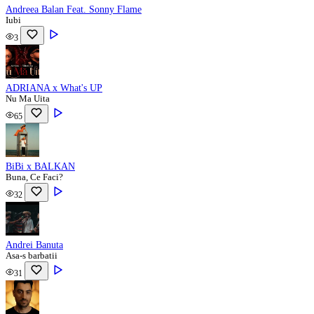
Andreea Balan Feat. Sonny Flame
Iubi
3
ADRIANA x What's UP
Nu Ma Uita
65
BiBi x BALKAN
Buna, Ce Faci?
32
Andrei Banuta
Asa-s barbatii
31