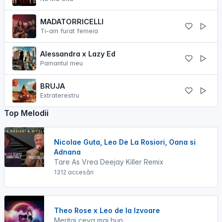
MADATORRICELLI
Ti-am furat femeia
Alessandra x Lazy Ed
Pamantul meu
BRUJA
Extraterestru
Top Melodii
Nicolae Guta, Leo De La Rosiori, Oana si
Adnana
Tare As Vrea Deejay Killer Remix
1312 accesări
Theo Rose x Leo de la Izvoare
Meritai ceva mai bun