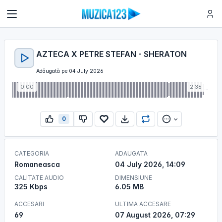
AZTECA X PETRE STEFAN - SHERATON
Adăugată pe 04 July 2026
0:00
2:36
0
CATEGORIA
ADAUGATA
Romaneasca
04 July 2026, 14:09
CALITATE AUDIO
DIMENSIUNE
325 Kbps
6.05 MB
ACCESARI
ULTIMA ACCESARE
69
07 August 2026, 07:29