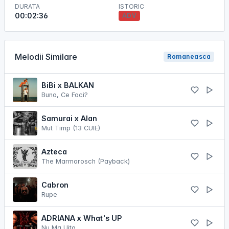
DURATA
ISTORIC
00:02:36
ADV
Melodii Similare
Romaneasca
BiBi x BALKAN
Buna, Ce Faci?
Samurai x Alan
Mut Timp (13 CUIE)
Azteca
The Marmorosch (Payback)
Cabron
Rupe
ADRIANA x What's UP
Nu Ma Uita