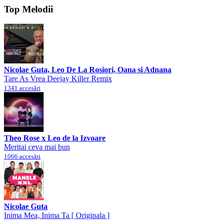
Top Melodii
Nicolae Guta, Leo De La Rosiori, Oana si Adnana
Tare As Vrea Deejay Killer Remix
1341 accesări
Theo Rose x Leo de la Izvoare
Meritai ceva mai bun
1066 accesări
Nicolae Guta
Inima Mea, Inima Ta [ Originala ]