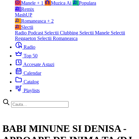
Manele
+ 1
Muzica Ai
Populara
Remix
MashUP
Romaneasca
+ 2
Slectii
Radio Podcast
Selectii Clubbing
Selectii Manele
Selectii
Reggaeton
Selectii Romaneasca
Radio
Top 50
Accesate Astazi
Calendar
Catalog
Playlists
BABI MINUNE SI DENISA -