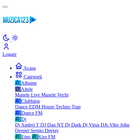
Logare
Acasa
Categorii
Albume
Altele
Manele Live
Manele Vechi
Clubbing
Dance
EDM
House
Techno
Trap
Dance FM
Dj
Dj Andrei T
DJ Dan NT
Dj Dark
Dj Virus
DJs Vibe
John
Deeper
Sergio Deejay
Etno
Kiss FM