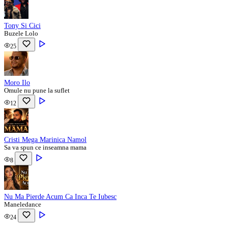
Tony Si Cici
Buzele Lolo
25
Moro Ilo
Omule nu pune la suflet
12
Cristi Mega Marinica Namol
Sa va spun ce inseamna mama
8
Nu Ma Pierde Acum Ca Inca Te Iubesc
Maneledance
24