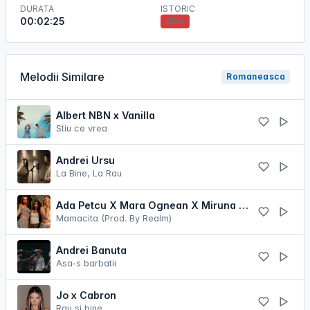
DURATA
ISTORIC
00:02:25
ADV
Melodii Similare
Romaneasca
Albert NBN x Vanilla
Stiu ce vrea
Andrei Ursu
La Bine, La Rau
Ada Petcu X Mara Ognean X Miruna Alessandra
Mamacita (Prod. By Realm)
Andrei Banuta
Asa-s barbatii
Jo x Cabron
Rau si bine