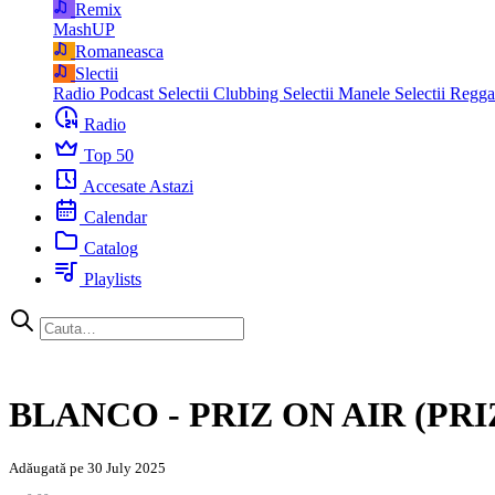
Remix
MashUP
Romaneasca
Slectii
Radio Podcast
Selectii Clubbing
Selectii Manele
Selectii Regg
Radio
Top 50
Accesate Astazi
Calendar
Catalog
Playlists
BLANCO - PRIZ ON AIR (PR
Adăugată pe 30 July 2025