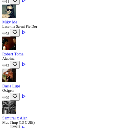
11
Miky Me
Lasa-ma Sa-mi Fie Dor
58
Robert Toma
Alabina
32
Daria Lupi
Oxigen
29
Samurai x Alan
Mut Timp (13 CUIE)