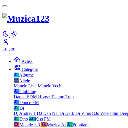
Logare
Acasa
Categorii
Albume
Altele
Manele Live
Manele Vechi
Clubbing
Dance
EDM
House
Techno
Trap
Dance FM
Dj
Dj Andrei T
DJ Dan NT
Dj Dark
Dj Virus
DJs Vibe
John Dee
Etno
Kiss FM
Manele
+ 3
Muzica Ai
Populara