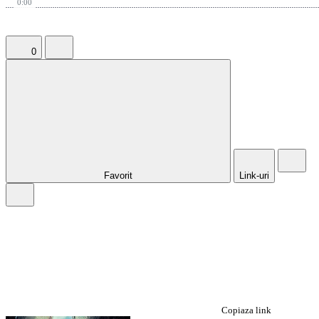
0:00
0
Favorit
Link-uri
Copiaza link