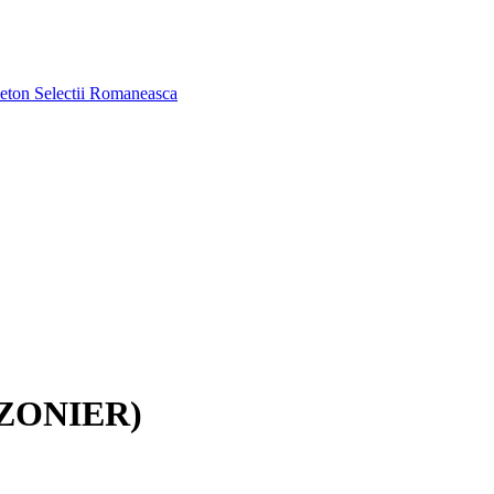
aeton
Selectii Romaneasca
IZONIER)