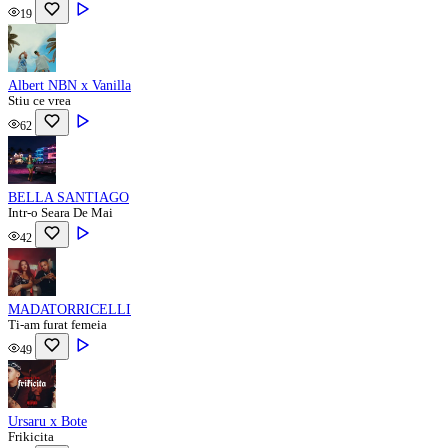
19
Albert NBN x Vanilla
Stiu ce vrea
62
BELLA SANTIAGO
Intr-o Seara De Mai
42
MADATORRICELLI
Ti-am furat femeia
49
Ursaru x Bote
Frikicita