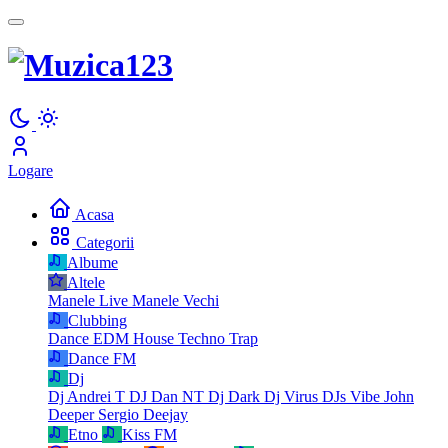
Logare
Acasa
Categorii
Albume
Altele
Manele Live
Manele Vechi
Clubbing
Dance
EDM
House
Techno
Trap
Dance FM
Dj
Dj Andrei T
DJ Dan NT
Dj Dark
Dj Virus
DJs Vibe
John
Deeper
Sergio Deejay
Etno
Kiss FM