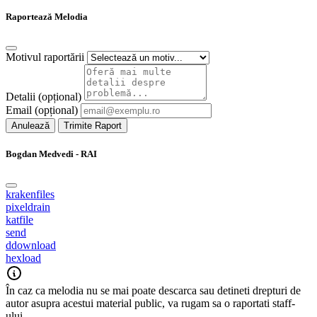
Raportează Melodia
Motivul raportării
Detalii (opțional)
Email (opțional)
Anulează
Trimite Raport
Bogdan Medvedi - RAI
krakenfiles
pixeldrain
katfile
send
ddownload
hexload
În caz ca melodia nu se mai poate descarca sau detineti drepturi de
autor asupra acestui material public, va rugam sa o raportati staff-
ului.