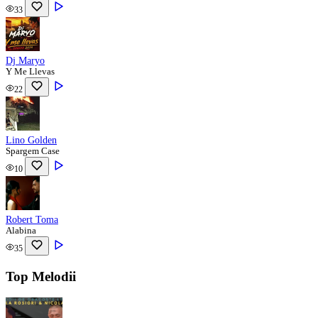
33
Dj Maryo
Y Me Llevas
22
Lino Golden
Spargem Case
10
Robert Toma
Alabina
35
Top Melodii