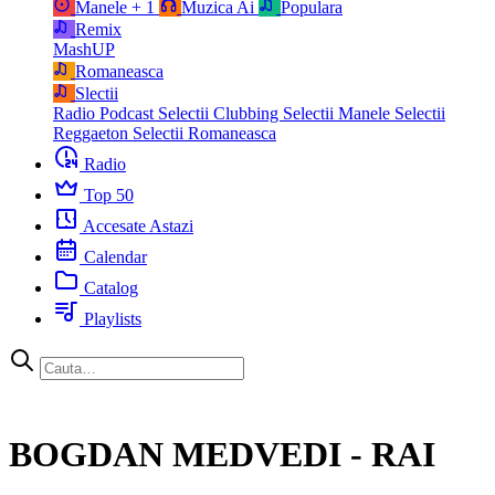
Manele
+ 1
Muzica Ai
Populara
Remix
MashUP
Romaneasca
Slectii
Radio Podcast
Selectii Clubbing
Selectii Manele
Selectii
Reggaeton
Selectii Romaneasca
Radio
Top 50
Accesate Astazi
Calendar
Catalog
Playlists
BOGDAN MEDVEDI - RAI