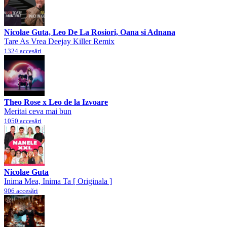
Nicolae Guta, Leo De La Rosiori, Oana si Adnana
Tare As Vrea Deejay Killer Remix
1324 accesări
Theo Rose x Leo de la Izvoare
Meritai ceva mai bun
1050 accesări
Nicolae Guta
Inima Mea, Inima Ta [ Originala ]
906 accesări