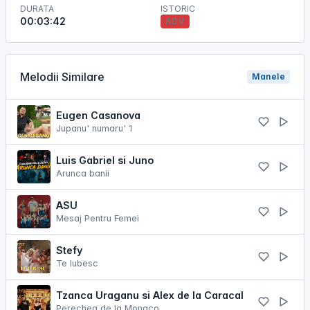
DURATA
ISTORIC
00:03:42
ADV
Melodii Similare
Manele
Eugen Casanova
Jupanu' numaru' 1
Luis Gabriel si Juno
Arunca banii
ASU
Mesaj Pentru Femei
Stefy
Te Iubesc
Tzanca Uraganu si Alex de la Caracal
Perechea de la Monaco