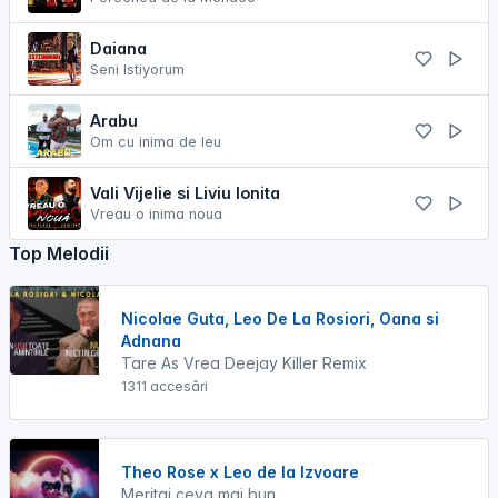
Daiana
Seni Istiyorum
Arabu
Om cu inima de leu
Vali Vijelie si Liviu Ionita
Vreau o inima noua
Top Melodii
Nicolae Guta, Leo De La Rosiori, Oana si
Adnana
Tare As Vrea Deejay Killer Remix
1311 accesări
Theo Rose x Leo de la Izvoare
Meritai ceva mai bun