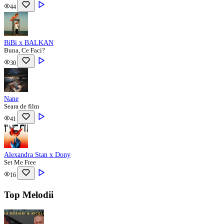
44
BiBi x BALKAN
Buna, Ce Faci?
30
Nane
Seara de film
41
Alexandra Stan x Dony
Set Me Free
16
Top Melodii