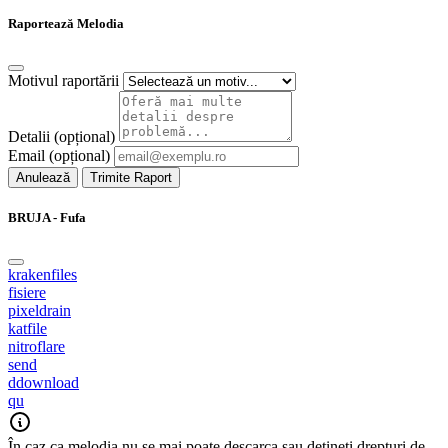
Raportează Melodia
Motivul raportării
Detalii (opțional)
Email (opțional)
Anulează
Trimite Raport
BRUJA - Fufa
krakenfiles
fisiere
pixeldrain
katfile
nitroflare
send
ddownload
qu
În caz ca melodia nu se mai poate descarca sau detineti drepturi de