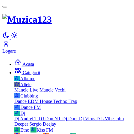
Logare
Acasa
Categorii
Albume
Altele
Manele Live
Manele Vechi
Clubbing
Dance
EDM
House
Techno
Trap
Dance FM
Dj
Dj Andrei T
DJ Dan NT
Dj Dark
Dj Virus
DJs Vibe
John
Deeper
Sergio Deejay
Etno
Kiss FM