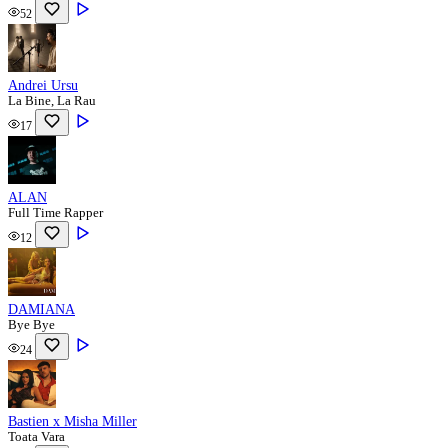
52
Andrei Ursu
La Bine, La Rau
17
ALAN
Full Time Rapper
12
DAMIANA
Bye Bye
24
Bastien x Misha Miller
Toata Vara