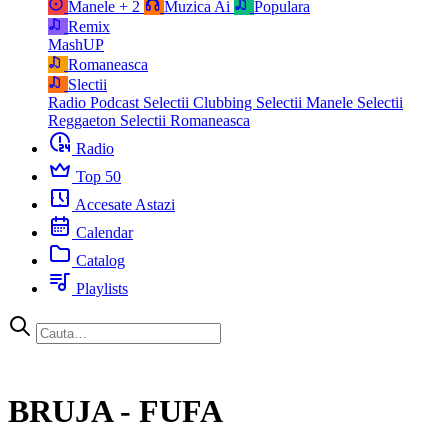
Manele
+ 2
Muzica Ai
Populara
Remix
MashUP
Romaneasca
Slectii
Radio Podcast
Selectii Clubbing
Selectii Manele
Selectii
Reggaeton
Selectii Romaneasca
Radio
Top 50
Accesate Astazi
Calendar
Catalog
Playlists
BRUJA - FUFA