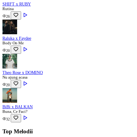
SHIFT x RUBY
Rutina
26
Raluka x Faydee
Body On Me
20
Theo Rose x DOMINO
Nu ajung acasa
20
BiBi x BALKAN
Buna, Ce Faci?
32
Top Melodii