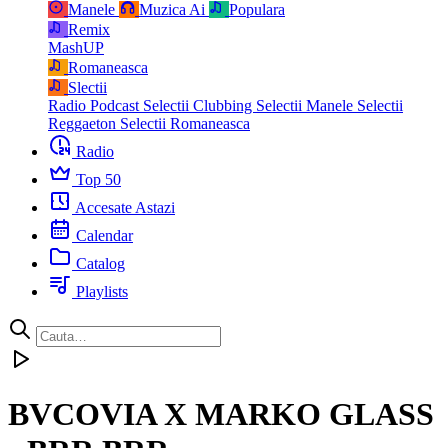
Manele
Muzica Ai
Populara
Remix
MashUP
Romaneasca
Slectii
Radio Podcast
Selectii Clubbing
Selectii Manele
Selectii
Reggaeton
Selectii Romaneasca
Radio
Top 50
Accesate Astazi
Calendar
Catalog
Playlists
BVCOVIA X MARKO GLASS