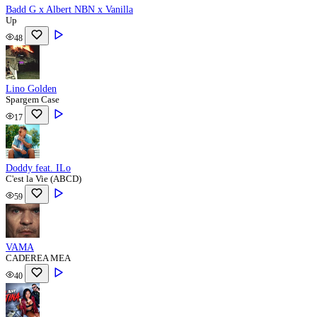
Badd G x Albert NBN x Vanilla
Up
48
Lino Golden
Spargem Case
17
Doddy feat. ​⁠ILo
C'est la Vie (ABCD)
59
VAMA
CADEREA MEA
40