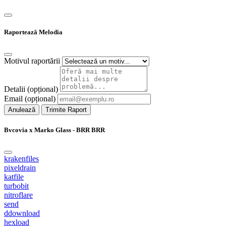
Raportează Melodia
Motivul raportării
Detalii (opțional)
Email (opțional)
Anulează
Trimite Raport
Bvcovia x Marko Glass - BRR BRR
krakenfiles
pixeldrain
katfile
turbobit
nitroflare
send
ddownload
hexload