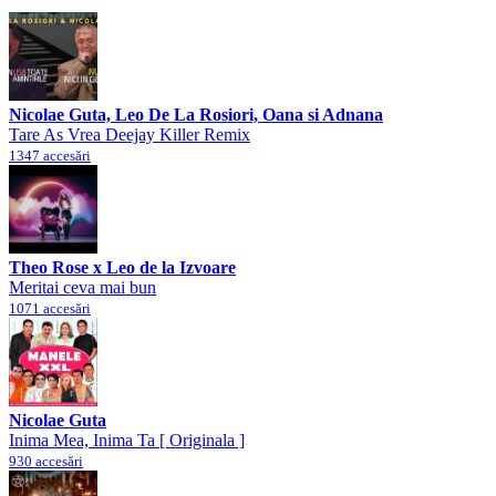
Nicolae Guta, Leo De La Rosiori, Oana si Adnana
Tare As Vrea Deejay Killer Remix
1347 accesări
Theo Rose x Leo de la Izvoare
Meritai ceva mai bun
1071 accesări
Nicolae Guta
Inima Mea, Inima Ta [ Originala ]
930 accesări