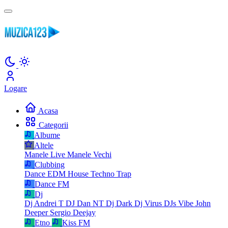
Logare
Acasa
Categorii
Albume
Altele
Manele Live
Manele Vechi
Clubbing
Dance
EDM
House
Techno
Trap
Dance FM
Dj
Dj Andrei T
DJ Dan NT
Dj Dark
Dj Virus
DJs Vibe
John
Deeper
Sergio Deejay
Etno
Kiss FM