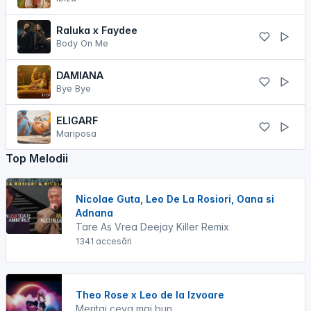
Raluka x Faydee
Body On Me
DAMIANA
Bye Bye
ELIGARF
Mariposa
Top Melodii
Nicolae Guta, Leo De La Rosiori, Oana si
Adnana
Tare As Vrea Deejay Killer Remix
1341 accesări
Theo Rose x Leo de la Izvoare
Meritai ceva mai bun