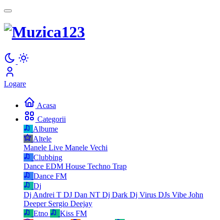
Logare
Acasa
Categorii
Albume
Altele
Manele Live
Manele Vechi
Clubbing
Dance
EDM
House
Techno
Trap
Dance FM
Dj
Dj Andrei T
DJ Dan NT
Dj Dark
Dj Virus
DJs Vibe
John
Deeper
Sergio Deejay
Etno
Kiss FM