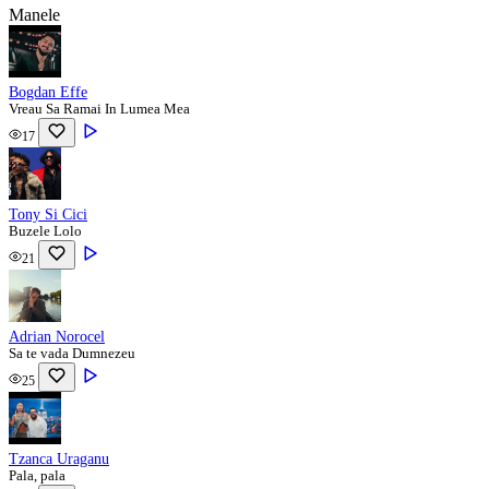
Manele
Bogdan Effe
Vreau Sa Ramai In Lumea Mea
17
Tony Si Cici
Buzele Lolo
21
Adrian Norocel
Sa te vada Dumnezeu
25
Tzanca Uraganu
Pala, pala