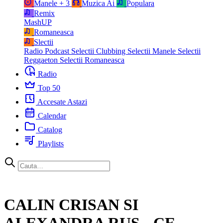
Manele
+ 3
Muzica Ai
Populara
Remix
MashUP
Romaneasca
Slectii
Radio Podcast
Selectii Clubbing
Selectii Manele
Selectii
Reggaeton
Selectii Romaneasca
Radio
Top 50
Accesate Astazi
Calendar
Catalog
Playlists
CALIN CRISAN SI