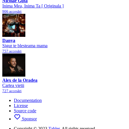
Nicolae Guta
Inima Mea, Inima Ta [ Originala ]
906 accesări
Danya
Sigur te blesteama mama
757 accesări
Alex de la Oradea
Cartea vietii
727 accesări
Documentation
License
Source code
Sponsor
Copyright © 2023
Tabler
. All rights reserved.