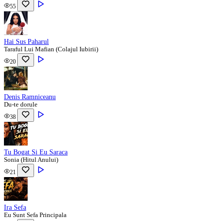
55
Hai Sus Paharul
Taraful Lui Mafian (Colajul Iubirii)
20
Denis Ramniceanu
Du-te dorule
38
Tu Bogat Si Eu Saraca
Sonia (Hitul Anului)
21
Ira Sefa
Eu Sunt Sefa Principala