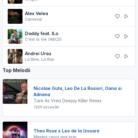
Alex Velea
Carnaval
Doddy feat. ​⁠ILo
C'est la Vie (ABCD)
Andrei Ursu
La Bine, La Rau
Top Melodii
Nicolae Guta, Leo De La Rosiori, Oana si
Adnana
Tare As Vrea Deejay Killer Remix
1309 accesări
Theo Rose x Leo de la Izvoare
Meritai ceva mai bun