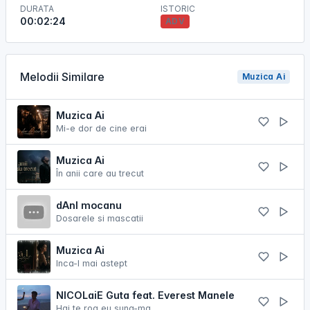
DURATA
ISTORIC
00:02:24
ADV
Melodii Similare
Muzica Ai
Muzica Ai
Mi-e dor de cine erai
Muzica Ai
În anii care au trecut
dAnI mocanu
Dosarele si mascatii
Muzica Ai
Inca-l mai astept
NICOLaiE Guta feat. Everest Manele
Hai te rog eu suna-ma