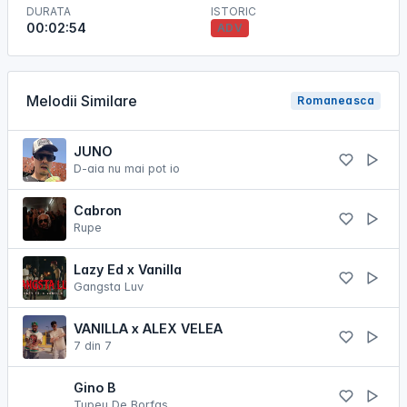
DURATA
ISTORIC
00:02:54
ADV
Melodii Similare
Romaneasca
JUNO
D-aia nu mai pot io
Cabron
Rupe
Lazy Ed x Vanilla
Gangsta Luv
VANILLA x ALEX VELEA
7 din 7
Gino B
Tupeu De Borfas