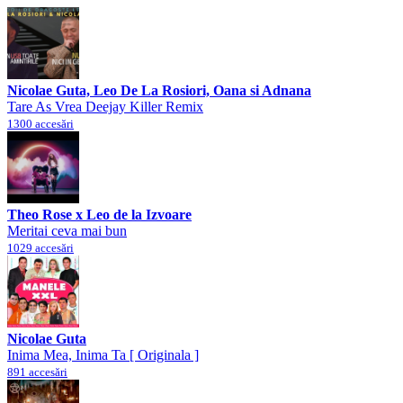
Nicolae Guta, Leo De La Rosiori, Oana si Adnana
Tare As Vrea Deejay Killer Remix
1300 accesări
Theo Rose x Leo de la Izvoare
Meritai ceva mai bun
1029 accesări
Nicolae Guta
Inima Mea, Inima Ta [ Originala ]
891 accesări