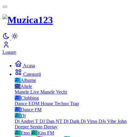
Logare
Acasa
Categorii
Albume
Altele
Manele Live
Manele Vechi
Clubbing
Dance
EDM
House
Techno
Trap
Dance FM
Dj
Dj Andrei T
DJ Dan NT
Dj Dark
Dj Virus
DJs Vibe
John
Deeper
Sergio Deejay
Etno
Kiss FM