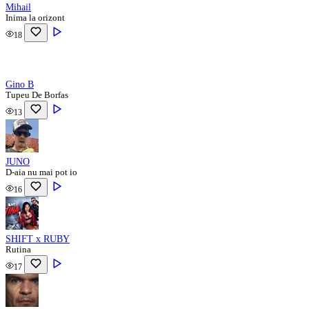
Mihail
Inima la orizont
18
Gino B
Tupeu De Borfas
13
JUNO
D-aia nu mai pot io
16
SHIFT x RUBY
Rutina
17