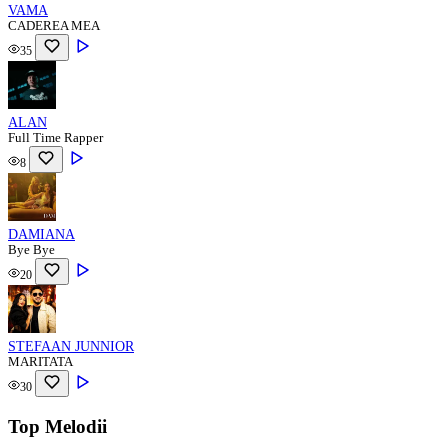
VAMA
CADEREA MEA
35
ALAN
Full Time Rapper
8
DAMIANA
Bye Bye
20
STEFAAN JUNNIOR
MARITATA
30
Top Melodii