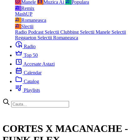
Manele
Muzica Ai
Populara
Remix
MashUP
Romaneasca
Slectii
Radio Podcast
Selectii Clubbing
Selectii Manele
Selectii
Reggaeton
Selectii Romaneasca
Radio
Top 50
Accesate Astazi
Calendar
Catalog
Playlists
CORTES X MACANACHE -