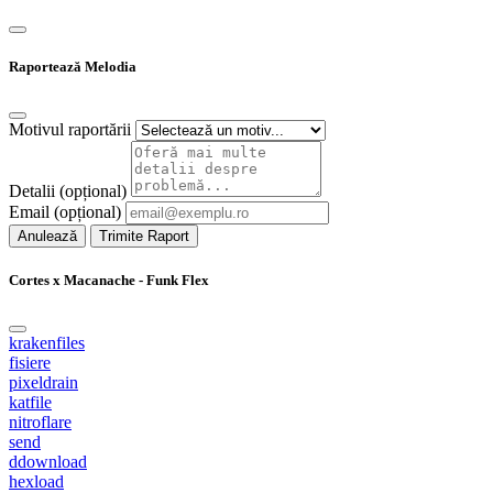
Raportează Melodia
Motivul raportării
Detalii (opțional)
Email (opțional)
Anulează
Trimite Raport
Cortes x Macanache - Funk Flex
krakenfiles
fisiere
pixeldrain
katfile
nitroflare
send
ddownload
hexload