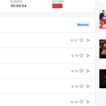
DURATA
ISTORIC
00:02:04
ADV
Manele
57
15
19
13
60