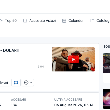
Top 50
Accesate Astazi
Calendar
Catalog
Top
- DOLARII
2:04
nk-uri
ACCESARI
ULTIMA ACCESARE
5
186
06 August 2026, 06:14