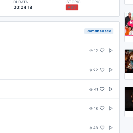
DURATA
ISTORIC
00:04:18
ADV
Romaneasca
12
92
41
18
48