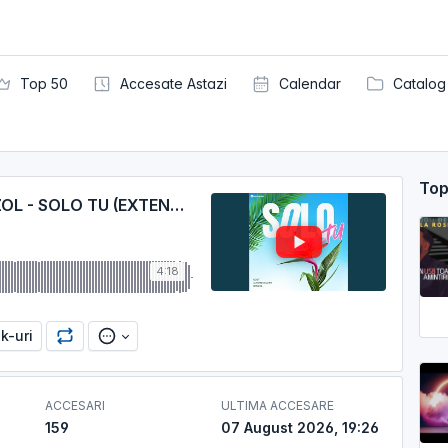
Top 50
Accesate Astazi
Calendar
Catalog
Top
COSTI X ADRIAN SAGUNA X BENZOL - SOLO TU (EXTENDED)
4:18
nk-uri
ACCESARI
ULTIMA ACCESARE
159
07 August 2026, 19:26