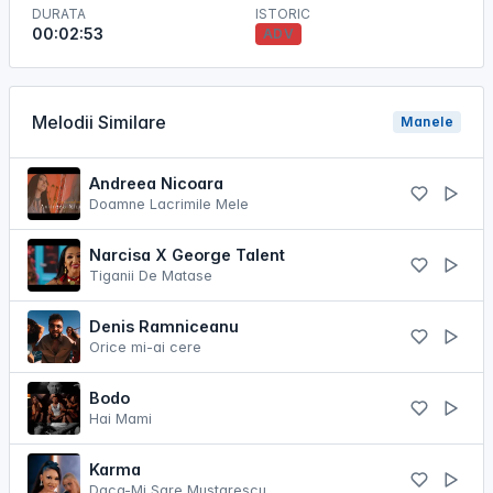
DURATA
ISTORIC
00:02:53
ADV
Melodii Similare
Manele
Andreea Nicoara
Doamne Lacrimile Mele
Narcisa X George Talent
Tiganii De Matase
Denis Ramniceanu
Orice mi-ai cere
Bodo
Hai Mami
Karma
Daca-Mi Sare Mustarescu