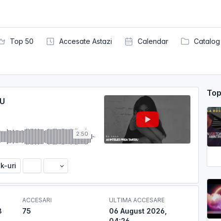
Top 50
Accesate Astazi
Calendar
Catalog
Top
IU
2:50
nk-uri
ACCESARI
ULTIMA ACCESARE
8
75
06 August 2026,
04:26