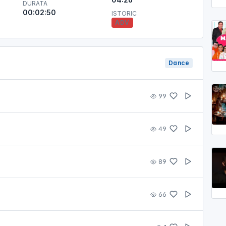
DURATA
00:02:50
ISTORIC
ADV
Dance
99
49
89
66