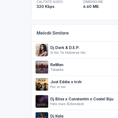
CALITATE AUDIO
DIMENSIUNE
320 Kbps
6.60 MB
Melodii Similare
Dj Dark & D.E.P.
Si No Te Hubieras Ido
ReMan
Tatakita
Just Eddie x trvlr
Foc in noi
Dj Bliss x Constantin x Costel Biju
Fata mea (Extended)
Dj Kala