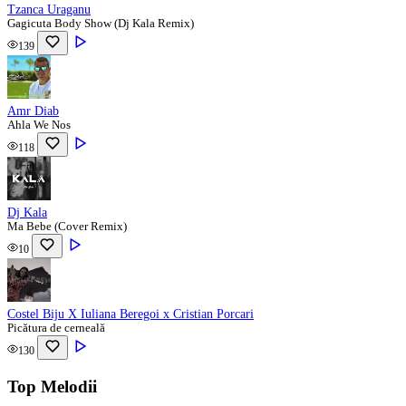
Tzanca Uraganu
Gagicuta Body Show (Dj Kala Remix)
139
Amr Diab
Ahla We Nos
118
Dj Kala
Ma Bebe (Cover Remix)
10
Costel Biju X Iuliana Beregoi x Cristian Porcari
Picătura de cerneală
130
Top Melodii