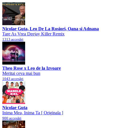
Nicolae Guta, Leo De La Rosiori, Oana si Adnana
Tare As Vrea Deejay Killer Remix
1313 accesări
Theo Rose x Leo de la Izvoare
Meritai ceva mai bun
1043 accesări
Nicolae Guta
Inima Mea, Inima Ta [ Originala ]
900 accesări