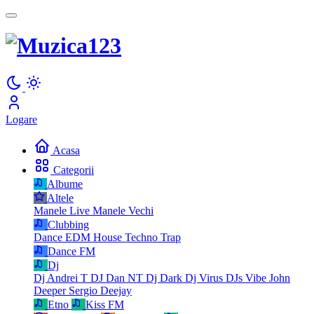
Logare
Acasa
Categorii
Albume
Altele
Manele Live
Manele Vechi
Clubbing
Dance
EDM
House
Techno
Trap
Dance FM
Dj
Dj Andrei T
DJ Dan NT
Dj Dark
Dj Virus
DJs Vibe
John
Deeper
Sergio Deejay
Etno
Kiss FM