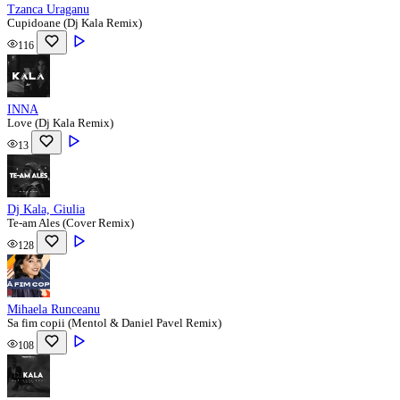
Tzanca Uraganu
Cupidoane (Dj Kala Remix)
116
INNA
Love (Dj Kala Remix)
13
Dj Kala, Giulia
Te-am Ales (Cover Remix)
128
Mihaela Runceanu
Sa fim copii (Mentol & Daniel Pavel Remix)
108