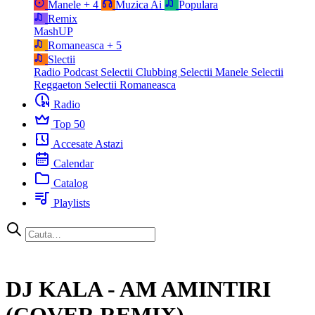
Manele
+ 4
Muzica Ai
Populara
Remix
MashUP
Romaneasca
+ 5
Slectii
Radio Podcast
Selectii Clubbing
Selectii Manele
Selectii
Reggaeton
Selectii Romaneasca
Radio
Top 50
Accesate Astazi
Calendar
Catalog
Playlists
DJ KALA - AM AMINTIRI