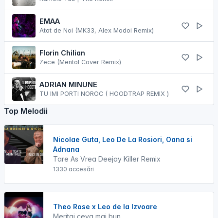
EMAA
Atat de Noi (MK33, Alex Modoi Remix)
Florin Chilian
Zece (Mentol Cover Remix)
ADRIAN MINUNE
TU IMI PORTI NOROC ( HOODTRAP REMIX )
Top Melodii
Nicolae Guta, Leo De La Rosiori, Oana si
Adnana
Tare As Vrea Deejay Killer Remix
1330 accesări
Theo Rose x Leo de la Izvoare
Meritai ceva mai bun