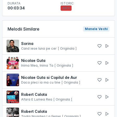
DURATA
ISTORIC
00:03:34
ADV
Melodii Similare
Manele Vechi
Sorina
Cand iese luna pe cer [ Originala ]
Nicolae Guta
Inima Mea, Inima Ta [ Originala ]
Nicolae Guta si Copilul de Aur
Daca pleci ia ma cu tine [ Originala ]
Robert Calota
Afara E Lumea Rea [ Originala ]
Robert Calota
Toata Noaptea La Femei [ Originala ]