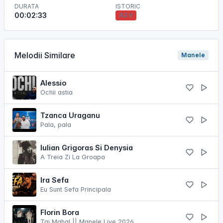
DURATA
ISTORIC
00:02:33
ADV
Melodii Similare
Manele
Alessio
Ochii astia
Tzanca Uraganu
Pala, pala
Iulian Grigoras Si Denysia
A Treia Zi La Groapa
Ira Sefa
Eu Sunt Sefa Principala
Florin Bora
Taj Mahal || Manele Live 2026