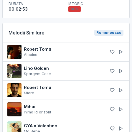
DURATA
ISTORIC
00:02:53
ADV
Melodii Similare
Romaneasca
Robert Toma
Alabina
Lino Golden
Spargem Case
Robert Toma
Miere
Mihail
Inima la orizont
GYA x Valentino
Mo Bebe