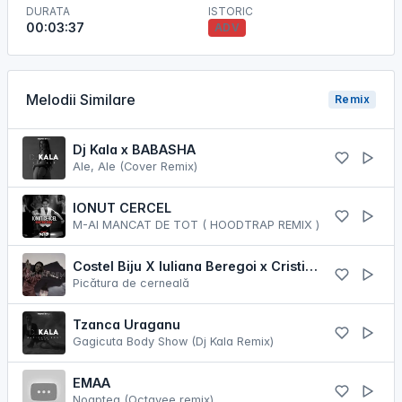
DURATA
ISTORIC
00:03:37
ADV
Melodii Similare
Remix
Dj Kala x BABASHA
Ale, Ale (Cover Remix)
IONUT CERCEL
M-AI MANCAT DE TOT ( HOODTRAP REMIX )
Costel Biju X Iuliana Beregoi x Cristian Porcari
Picătura de cerneală
Tzanca Uraganu
Gagicuta Body Show (Dj Kala Remix)
EMAA
Noaptea (Octavee remix)