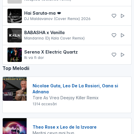
Hai Saruta-ma 💋
DJ Maldavanov (Cover Remix) 2026
BABASHA x Vanilla
Mandarina (Dj Kala Cover Remix)
Serena X Electric Quartz
Iti va fi dor
Top Melodii
Nicolae Guta, Leo De La Rosiori, Oana si
Adnana
Tare As Vrea Deejay Killer Remix
1314 accesări
Theo Rose x Leo de la Izvoare
Meritai ceva mai bun