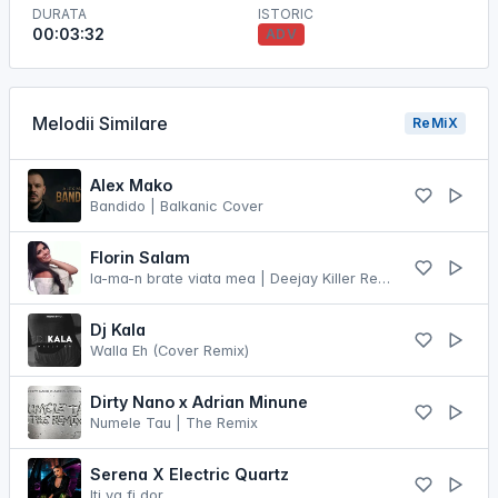
DURATA
ISTORIC
00:03:32
ADV
Melodii Similare
ReMiX
Alex Mako
Bandido | Balkanic Cover
Florin Salam
Ia-ma-n brate viata mea | Deejay Killer Remix
Dj Kala
Walla Eh (Cover Remix)
Dirty Nano x Adrian Minune
Numele Tau | The Remix
Serena X Electric Quartz
Iti va fi dor