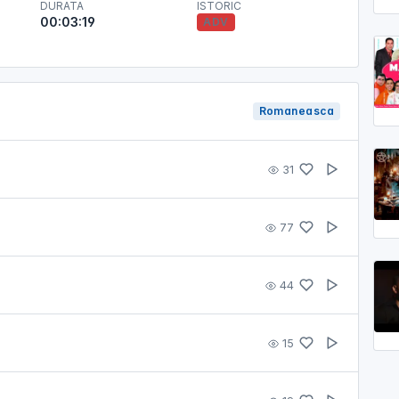
DURATA
ISTORIC
00:03:19
ADV
Romaneasca
31
77
44
15