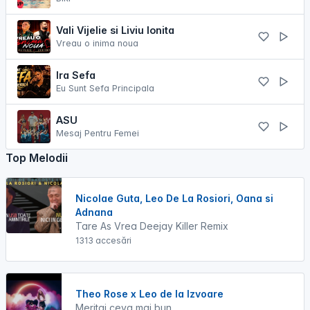
Vali Vijelie si Liviu Ionita
Vreau o inima noua
Ira Sefa
Eu Sunt Sefa Principala
ASU
Mesaj Pentru Femei
Top Melodii
Nicolae Guta, Leo De La Rosiori, Oana si
Adnana
Tare As Vrea Deejay Killer Remix
1313 accesări
Theo Rose x Leo de la Izvoare
Meritai ceva mai bun