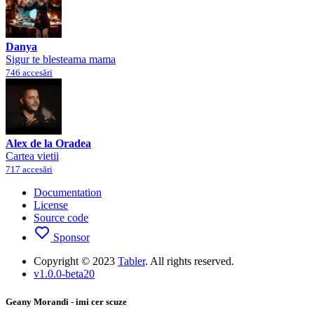
Danya
Sigur te blesteama mama
746 accesări
Alex de la Oradea
Cartea vietii
717 accesări
Documentation
License
Source code
Sponsor
Copyright © 2023
Tabler
. All rights reserved.
v1.0.0-beta20
Geany Morandi - imi cer scuze