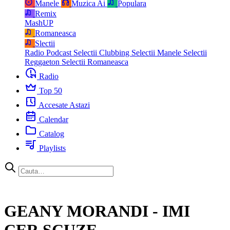
Manele
Muzica Ai
Populara
Remix
MashUP
Romaneasca
Slectii
Radio Podcast
Selectii Clubbing
Selectii Manele
Selectii
Reggaeton
Selectii Romaneasca
Radio
Top 50
Accesate Astazi
Calendar
Catalog
Playlists
GEANY MORANDI - IMI