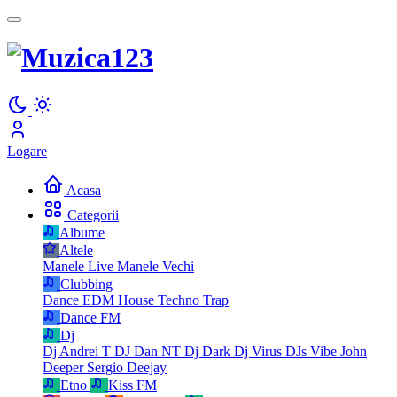
Logare
Acasa
Categorii
Albume
Altele
Manele Live
Manele Vechi
Clubbing
Dance
EDM
House
Techno
Trap
Dance FM
Dj
Dj Andrei T
DJ Dan NT
Dj Dark
Dj Virus
DJs Vibe
John
Deeper
Sergio Deejay
Etno
Kiss FM