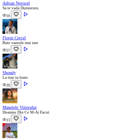
Adrian Norocel
Sa te vada Dumnezeu
16
Florin Cercel
Bate vantule mai tare
57
Shondy
La tine in brate
20
Manelele Viitorului
Doamne Din Ce M-Ai Facut
13