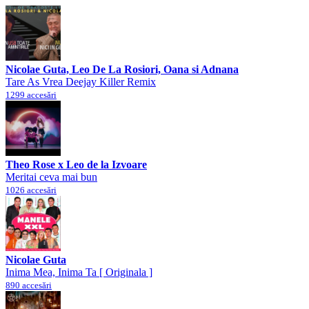
Nicolae Guta, Leo De La Rosiori, Oana si Adnana
Tare As Vrea Deejay Killer Remix
1299 accesări
Theo Rose x Leo de la Izvoare
Meritai ceva mai bun
1026 accesări
Nicolae Guta
Inima Mea, Inima Ta [ Originala ]
890 accesări