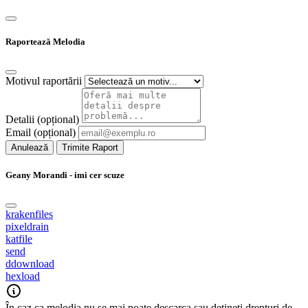
Raportează Melodia
Motivul raportării
Detalii (opțional)
Email (opțional)
Anulează
Trimite Raport
Geany Morandi - imi cer scuze
krakenfiles
pixeldrain
katfile
send
ddownload
hexload
În caz ca melodia nu se mai poate descarca sau detineti drepturi de