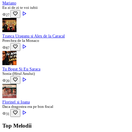
Mariano
Eu zi de zi te voi iubii
27
Tzanca Uraganu si Alex de la Caracal
Perechea de la Monaco
87
Tu Bogat Si Eu Saraca
Sonia (Hitul Anului)
20
Florinel si Ioana
Daca dragostea era pe bon fiscal
31
Top Melodii