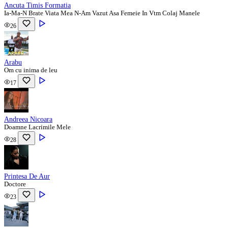
Ancuta Timis Formatia
Ia-Ma-N Brate Viata Mea N-Am Vazut Asa Femeie In Vtm Colaj Manele
26
Arabu
Om cu inima de leu
17
Andreea Nicoara
Doamne Lacrimile Mele
28
Printesa De Aur
Doctore
23