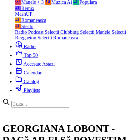
Manele
+ 3
Muzica Ai
Populara
Remix
MashUP
Romaneasca
Slectii
Radio Podcast
Selectii Clubbing
Selectii Manele
Selectii
Reggaeton
Selectii Romaneasca
Radio
Top 50
Accesate Astazi
Calendar
Catalog
Playlists
GEORGIANA LOBONT -