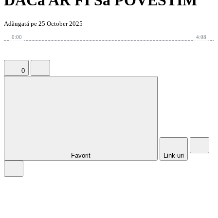
DACă AR FI Să POVESTIM
Adăugată pe 25 October 2025
0:00
4:08
0
Favorit
Link-uri