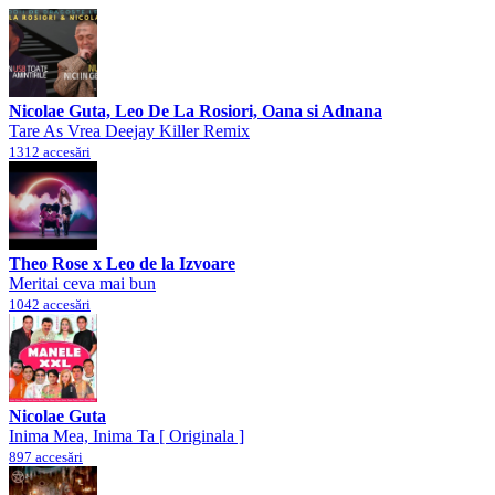
Nicolae Guta, Leo De La Rosiori, Oana si Adnana
Tare As Vrea Deejay Killer Remix
1312 accesări
Theo Rose x Leo de la Izvoare
Meritai ceva mai bun
1042 accesări
Nicolae Guta
Inima Mea, Inima Ta [ Originala ]
897 accesări