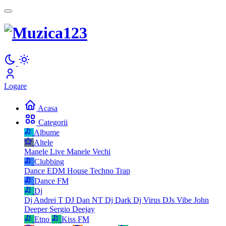
Logare
Acasa
Categorii
Albume
Altele
Manele Live
Manele Vechi
Clubbing
Dance
EDM
House
Techno
Trap
Dance FM
Dj
Dj Andrei T
DJ Dan NT
Dj Dark
Dj Virus
DJs Vibe
John
Deeper
Sergio Deejay
Etno
Kiss FM