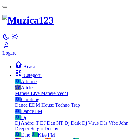
Logare
Acasa
Categorii
Albume
Altele
Manele Live
Manele Vechi
Clubbing
Dance
EDM
House
Techno
Trap
Dance FM
Dj
Dj Andrei T
DJ Dan NT
Dj Dark
Dj Virus
DJs Vibe
John
Deeper
Sergio Deejay
Etno
Kiss FM