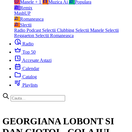
Manele
+ 1
Muzica Ai
Populara
Remix
MashUP
Romaneasca
Slectii
Radio Podcast
Selectii Clubbing
Selectii Manele
Selectii
Reggaeton
Selectii Romaneasca
Radio
Top 50
Accesate Astazi
Calendar
Catalog
Playlists
GEORGIANA LOBONT SI