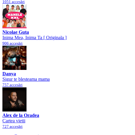
1051 accesări
Nicolae Guta
Inima Mea, Inima Ta [ Originala ]
906 accesări
Danya
Sigur te blesteama mama
757 accesări
Alex de la Oradea
Cartea vietii
727 accesări