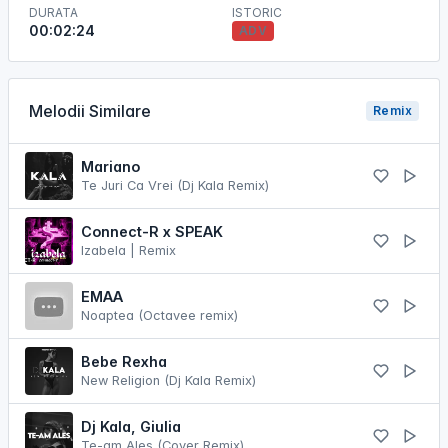
DURATA
ISTORIC
00:02:24
ADV
Melodii Similare
Remix
Mariano
Te Juri Ca Vrei (Dj Kala Remix)
Connect-R x SPEAK
Izabela | Remix
EMAA
Noaptea (Octavee remix)
Bebe Rexha
New Religion (Dj Kala Remix)
Dj Kala, Giulia
Te-am Ales (Cover Remix)