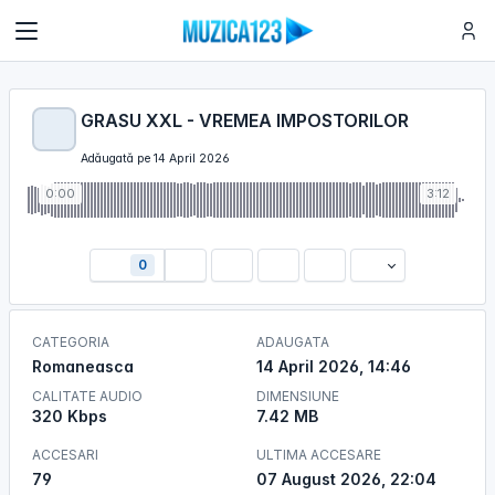
GRASU XXL - VREMEA IMPOSTORILOR
Adăugată pe 14 April 2026
0:00
3:12
0
CATEGORIA
ADAUGATA
Romaneasca
14 April 2026, 14:46
CALITATE AUDIO
DIMENSIUNE
320 Kbps
7.42 MB
ACCESARI
ULTIMA ACCESARE
79
07 August 2026, 22:04