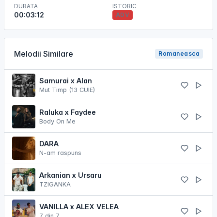
DURATA
ISTORIC
00:03:12
ADV
Melodii Similare
Romaneasca
Samurai x Alan
Mut Timp (13 CUIE)
Raluka x Faydee
Body On Me
DARA
N-am raspuns
Arkanian x Ursaru
TZIGANKA
VANILLA x ALEX VELEA
7 din 7