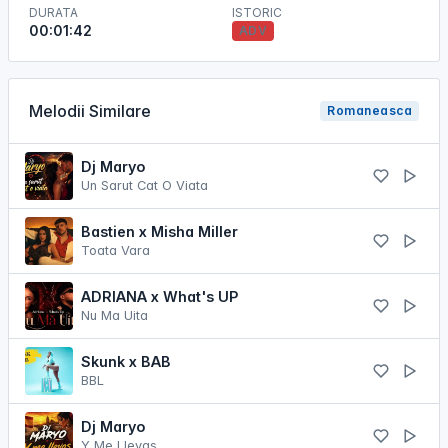
DURATA
ISTORIC
00:01:42
ADV
Melodii Similare
Romaneasca
Dj Maryo
Un Sarut Cat O Viata
Bastien x Misha Miller
Toata Vara
ADRIANA x What's UP
Nu Ma Uita
Skunk x BAB
BBL
Dj Maryo
Y Me Llevas