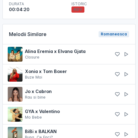
DURATA
ISTORIC
00:04:20
ADV
Melodii Similare
Romaneasca
Alina Eremia x Elvana Gjata
Closure
Xonia x Tom Boxer
Buze Moi
Jo x Cabron
Rau si bine
GYA x Valentino
Mo Bebe
BiBi x BALKAN
Buna, Ce Faci?