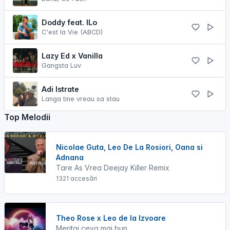
Doddy feat. ​⁠ILo
C'est la Vie (ABCD)
Lazy Ed x Vanilla
Gangsta Luv
Adi Istrate
Langa tine vreau sa stau
Top Melodii
Nicolae Guta, Leo De La Rosiori, Oana si
Adnana
Tare As Vrea Deejay Killer Remix
1321 accesări
Theo Rose x Leo de la Izvoare
Meritai ceva mai bun