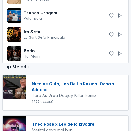
Tzanca Uraganu
Pala, pala
Ira Sefa
Eu Sunt Sefa Principala
Bodo
Hai Mami
Top Melodii
Nicolae Guta, Leo De La Rosiori, Oana si
Adnana
Tare As Vrea Deejay Killer Remix
1299 accesări
Theo Rose x Leo de la Izvoare
Meritai ceva mai bun