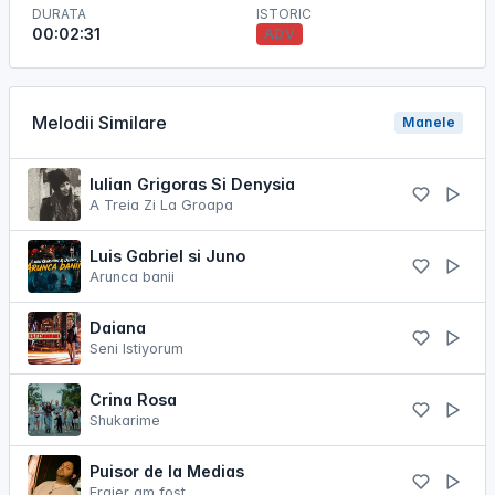
DURATA
ISTORIC
00:02:31
ADV
Melodii Similare
Manele
Iulian Grigoras Si Denysia
A Treia Zi La Groapa
Luis Gabriel si Juno
Arunca banii
Daiana
Seni Istiyorum
Crina Rosa
Shukarime
Puisor de la Medias
Fraier am fost