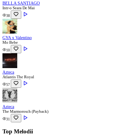
BELLA SANTIAGO
Intr-o Seara De Mai
38
GYA x Valentino
Mo Bebe
10
Azteca
Atlantis The Royal
57
Azteca
The Marmorosch (Payback)
31
Top Melodii