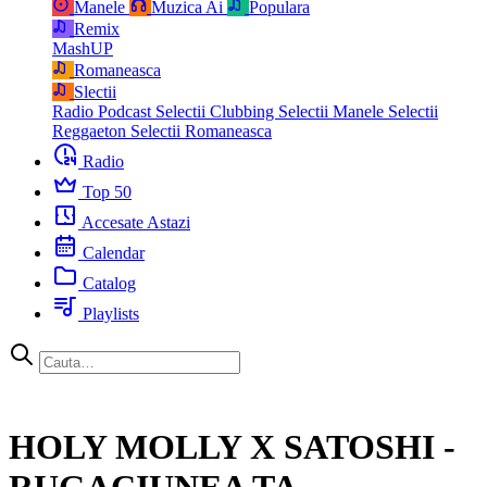
Manele
Muzica Ai
Populara
Remix
MashUP
Romaneasca
Slectii
Radio Podcast
Selectii Clubbing
Selectii Manele
Selectii
Reggaeton
Selectii Romaneasca
Radio
Top 50
Accesate Astazi
Calendar
Catalog
Playlists
HOLY MOLLY X SATOSHI -