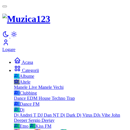
Logare
Acasa
Categorii
Albume
Altele
Manele Live
Manele Vechi
Clubbing
Dance
EDM
House
Techno
Trap
Dance FM
Dj
Dj Andrei T
DJ Dan NT
Dj Dark
Dj Virus
DJs Vibe
John
Deeper
Sergio Deejay
Etno
Kiss FM