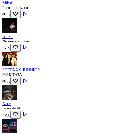
Mihail
Inima la orizont
18
Alexia
Nu mai am nume
15
STEFAAN JUNNIOR
MARITATA
30
Nane
Seara de film
38