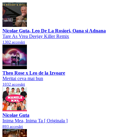
Nicolae Guta, Leo De La Rosiori, Oana si Adnana
Tare As Vrea Deejay Killer Remix
1302 accesări
Theo Rose x Leo de la Izvoare
Meritai ceva mai bun
1032 accesări
Nicolae Guta
Inima Mea, Inima Ta [ Originala ]
893 accesări