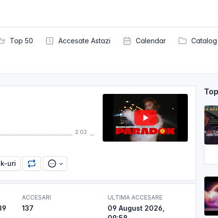
Top 50
Accesate Astazi
Calendar
Catalog
Top
2:02
nk-uri
ACCESARI
ULTIMA ACCESARE
39
137
09 August 2026,
09:58