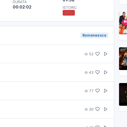
DURATA
00:02:02
ISTORIC
ADV
Romaneasca
52
43
77
30